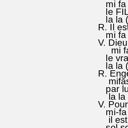
mi fa s
le FIL
la la (
R. Il e
mi fa s
V. Die
mi fa s
le vrai
la la ()
R. Eng
mifasol
par lui
la la l
V. Pour
mi-fa s
il est
sol sol