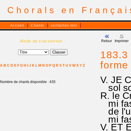
Chorals en França
Accueil
Chants
contactez-moi
Mode de classement :
Retour
Imprimer
183.3
forme
A
B
C
D
E
F
G
H
I
J
K
L
M
N
O
P
Q
R
S
T
U
V
W
X
Y
Z
V. JE 
Nombre de chants disponible : 435
sol sol
R. le C
mi faso
de l'un
mi faso
V. ET 