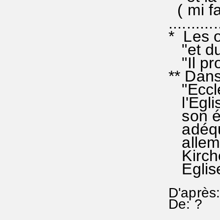
( mi fa
...........
* Les o
"et du 
"Il pro
** Dans
"Eccles
l'Eglis
son épî
adéquat
allema
Kirche"
Egli
D'après
De: ?