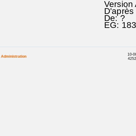
Version
D'après 
De: ?
EG: 18
10-08
Administration
42529