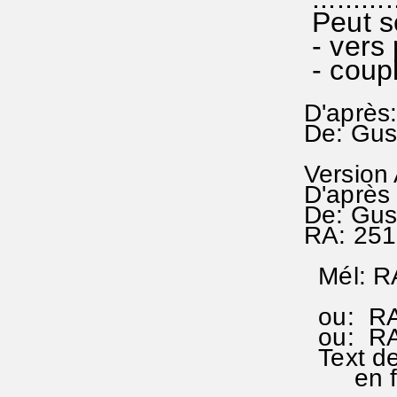
Peut s
- vers 
- coupl
D'après
De: Gus
Version
D'après
De: Gus
RA: 251
Mél: RA
de Ni
ou: RA 1
ou: RA 
Text de
en fran