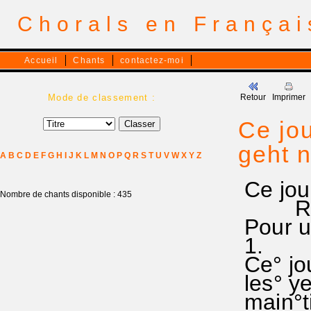
Chorals en França
Accueil
Chants
contactez-moi
Mode de classement :
Retour
Imprimer
Ce jou
geht 
A
B
C
D
E
F
G
H
I
J
K
L
M
N
O
P
Q
R
S
T
U
V
W
X
Y
Z
Ce jou
Nombre de chants disponible : 435
RA 25
Pour un
1.
Ce° jou
les° ye
main°ti