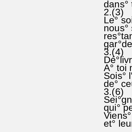
dans° t
2.(3)
Le° so
nous° s
res°tan
gar°de 
3.(4)
Dé°livr
A° toi 
Sois° l
de° ce
3.(6)
Sei°gn
qui° pe
Viens° 
et° leu
...........