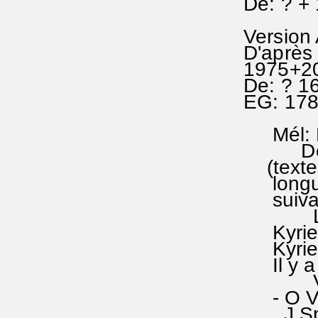
De: ? + 
Version
D'après 
1975+2
De: ? 1
EG: 17
Mél: EG
De Nau
(textes
longues
suivait
Le déb
Kyrie (a
Kyrie Fo
Il y a 
Voici 
- O Vat
J.Spang