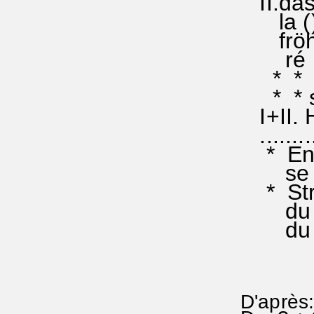
II.das
la ()l
fröhli
ré la 
* * er
* * sol
I+II. 
..........
* Entr
se lim
* Str 
du KYR
du Mis
D'après