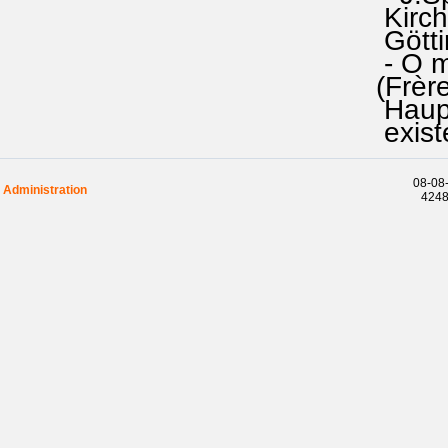
Kirche
Götting
- O mil
(Frères
Hauptgo
existen
08-08-
Administration
42483