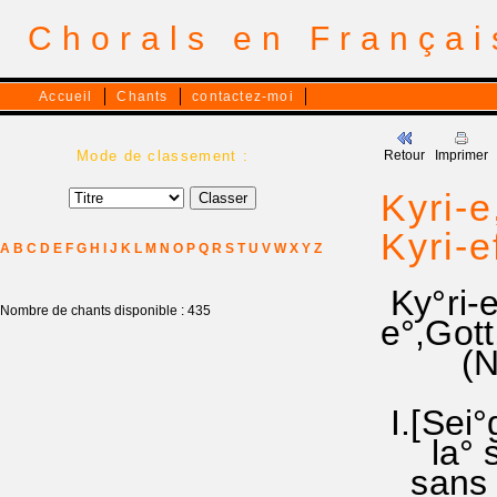
Chorals en França
Accueil
Chants
contactez-moi
Mode de classement :
Retour
Imprimer
Kyri-e
Kyri-e
A
B
C
D
E
F
G
H
I
J
K
L
M
N
O
P
Q
R
S
T
U
V
W
X
Y
Z
Ky°ri-e
Nombre de chants disponible : 435
e°,Got
(Naum
I.[Sei°
la° sol
sans li