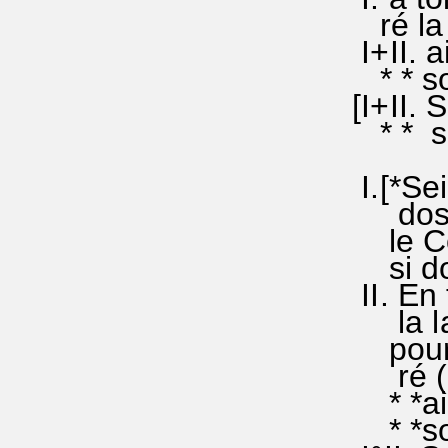
ré la (
I+II. a
* * sol
[I+II. 
* * sol
I.[*Sei
dosi do
le Con
si do r
II. E
la la (
pour q
ré ()la
* *aie
* *sol 