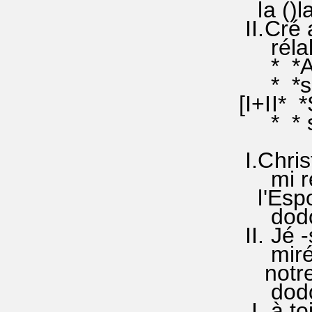
la ()la
II.Cré
rélala 
* *Aie 
* *sol 
[I+II* 
* * sol
I.Chris
mi ré 
l'Espo
dodo ()
II. Jé 
miréso
notre 
dodo si
I. à to