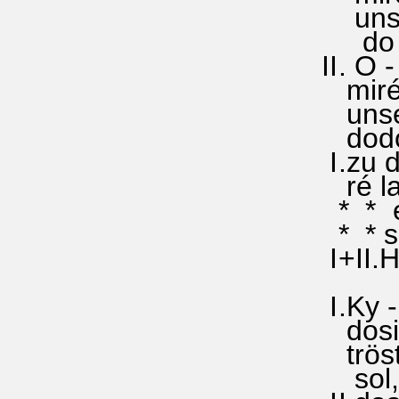
uns Sü
do dosi
II. O 
miré s
unser 
dodo si
I.zu d
ré la (
* * er 
* * sol
I+II.He
I.Ky -r
dosidor
tröst,
sol,()