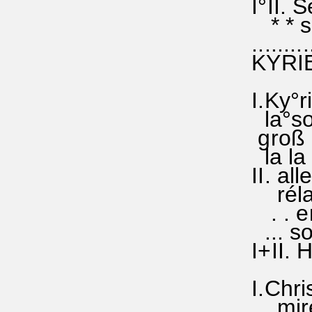
I°II. S
* * sol
..........
KYRIE 
NAUM
I.Ky°ri
la°soll
groß i
la la (
II. al
réla() 
. . er 
... sol
I+II. H
I.Chris
miréso