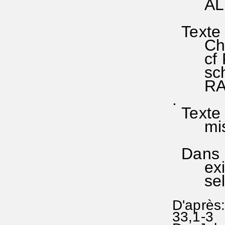
AL 46
Texte 
Chez W
cf RA
schwac
RA 2
.
Texte 
mise a
Dans le
existe
selon
D'après
33,1-3