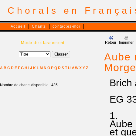
Chorals en França
Accueil
Chants
contactez-moi
Mode de classement :
Retour
Imprimer
Aube n
Morge
A
B
C
D
E
F
G
H
I
J
K
L
M
N
O
P
Q
R
S
T
U
V
W
X
Y
Z
Brich 
Nombre de chants disponible : 435
EG 3
1.
Aube n
et que 