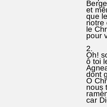
Berger
et mêm
que le 
notre c
le Chri
pour va
2.
Oh! so
ô toi 
Agneau
dont gr
O Chri
nous t
ramèn
car Die