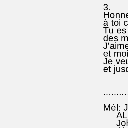
3.
Honneur
à toi c
Tu es 
des mo
J'aime
et moi
Je veu
et jusq
.........
Mél: J
AL 31
Johan