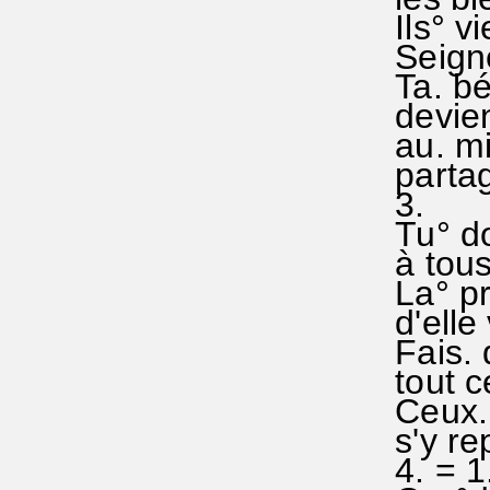
Ils° vi
Seigne
Ta. bé
devien
au. mi'
partag
3.
Tu° do
à tous 
La° pr
d'elle
Fais. 
tout ce
Ceux. q
s'y re
4. = 1.