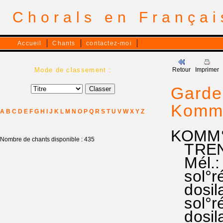
Chorals en França
Accueil
Chants
contactez-moi
Mode de classement :
Retour
Imprimer
Garde
Komm,
A
B
C
D
E
F
G
H
I
J
K
L
M
N
O
P
Q
R
S
T
U
V
W
X
Y
Z
KOMM°
Nombre de chants disponible : 435
TREN°
Mél.:
sol°ré°
dosila 
sol°ré
dosila 