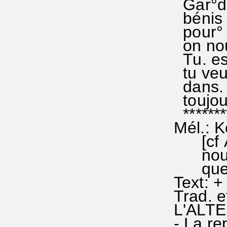
Gar°de
bénis 
pour° 
on nou
Tu. es
tu veu
dans. n
toujour
********
Mél.: 
[cf AL
nous b
que l'
Text: +
Trad. e
L'ALT
- La re