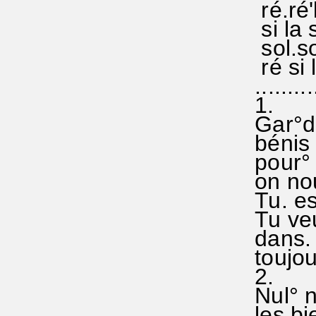
ré.ré'
si la s
sol.sol
ré si l
..........
1.
Gar°de
bénis -
pour° 
on nou
Tu. es
Tu veu
dans. n
toujour
2.
Nul° n
les bie