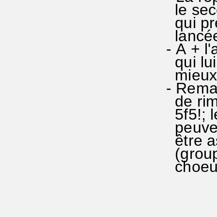
le seco
qui pre
lancée 
- A + l
qui lui
mieux e
- Remar
de rim
5f5!; l
peuven
être a
(group
choeur