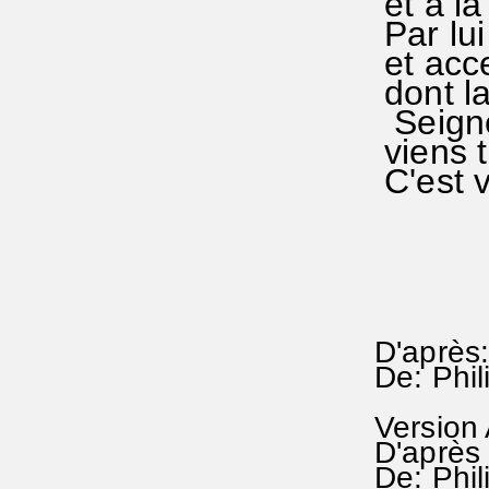
et à la
Par lui
et acc
dont la
Seign
viens t
C'est v
D'après
De: Phi
Version
D'après
De: Phi