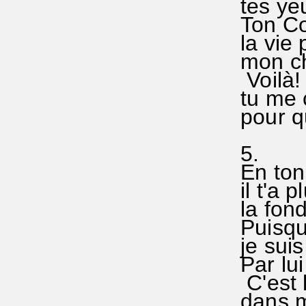
tes ye
Ton Co
la vie 
mon ch
Voilà
tu me 
pour qu
5.
En ton 
il t'a 
la fon
Puisqu'
je suis
Par lui
C'est l
dans m