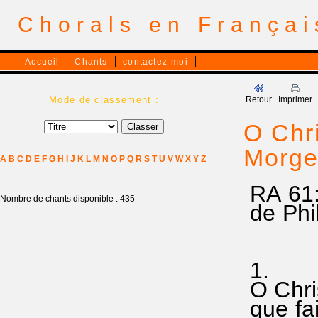
Chorals en França
Accueil
Chants
contactez-moi
Mode de classement :
Retour
Imprimer
O Chri
Morge
A
B
C
D
E
F
G
H
I
J
K
L
M
N
O
P
Q
R
S
T
U
V
W
X
Y
Z
RA 61
Nombre de chants disponible : 435
de Phi
1.
O Chris
que fai