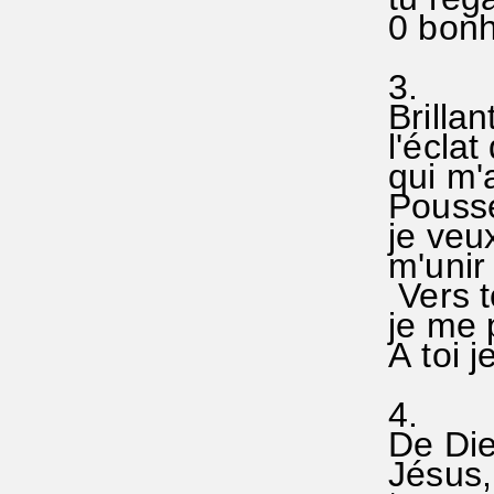
0 bonhe
3.
Brillan
l'éclat
qui m'a
Poussé
je veu
m'unir 
Vers t
je me p
A toi j
4.
De Dieu
Jésus,