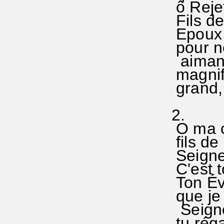
ô Rejet
Fils de
Epoux q
pour n
aiman
magnif
grand,
2.
O ma c
fils de
Seigne
C'est t
Ton Év
que je
Seigne
tu réga