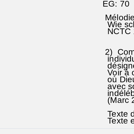
EG: 70 
Mélodie
Wie sch
NCTC 18
2) Comme
individu
désigne
Voir à 
où Dieu
avec son
indélébi
(Marc 2
Texte d
Texte e