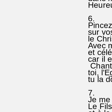
Heureux
6.
Pincez 
sur vo
le Chri
Avec m
et célé
car il 
Chant
toi, l'E
tu la d
7.
Je me 
Le Fil