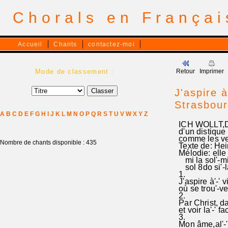
Chorals en França
Accueil
Chants
contactez-moi
Mode de classement :
Retour
Imprimer
J'aspire 
Strasbou
A
B
C
D
E
F
G
H
I
J
K
L
M
N
O
P
Q
R
S
T
U
V
W
X
Y
Z
ICH WOLLT,DA
d'un distique
comme les ve
Nombre de chants disponible : 435
Texte de: Hei
Mélodie: elle 
mi la sol'-mi' 
sol 8do si'-la'
1.
J'aspire à'-' 
où se trou'-ven
2.
Par Christ, da
et voir la'-' fa
3.
Mon âme,al'-'l