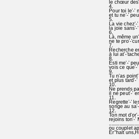
le chœur des'-'
4.
Pour toi le'-' 
et tu ne'-' peux
5.
La vie chez'-'
la joie sans'-'
6.
Là, même un'-
ne te pro'-'cur
7.
Recherche en'-
à lui at'-'tach
8.
Esti me'-' peu
vois ce que'-' 
9.
Tu n'as point'-
et plus tard'-'
10.
Ne prends pas
il ne peut'-' e
11.
Regrette'-' l
songe au sa'-'l
12.
Ton mot d'or'-'
rejoins ton'-' 
.......................
ou couplet ap
Er°halt uns,H