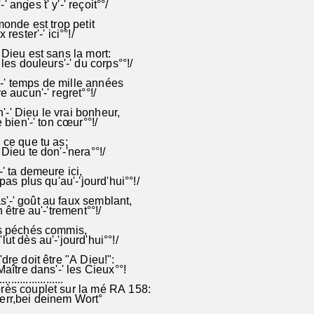
 anges t' y'-' reçoit°°/
monde est trop petit
 rester'-' ici°°!/
 Dieu est sans la mort:
 les douleurs'-' du corps°°!/
' temps de mille années
e aucun'-' regret°°!/
' Dieu le vrai bonheur,
e bien'-' ton cœur°°!/
 ce que tu as;
Dieu te don'-'nera°°!/
' ta demeure ici,
 pas plus qu'au'-'jourd'hui°°!/
'-' goût au faux semblant,
n être au'-'trement°°!/
es péchés commis,
ut dès au'-'jourd'hui°°!/
dre doit être "A Dieu!":
Maître dans'-' les Cieux°°!
......................
rès couplet sur la mé RA 158:
err,bei deinem Wort°