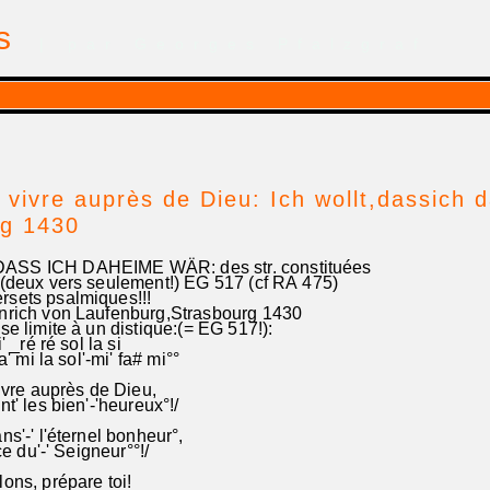
is
| par Georges Pfalzgraf
à vivre auprès de Dieu: Ich wollt,dassich 
rg 1430
SS ICH DAHEIME WÄR: des str. constituées
 (deux vers seulement!) EG 517 (cf RA 475)
rsets psalmiques!!!
nrich von Laufenburg,Strasbourg 1430
se limite à un distique:(= EG 517!):
_ré ré sol la si
 mi la sol'-mi' fa# mi°°
vivre auprès de Dieu,
t' les bien'-'heureux°!/
ns'-' l'éternel bonheur°,
ce du'-' Seigneur°°!/
ons, prépare toi!