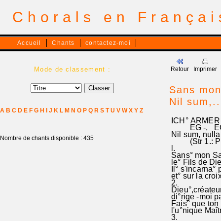
Chorals en França
Accueil
Chants
contactez-moi
Mode de classement :
Retour
Imprimer
Sans mon 
Nil sum,..
A
B
C
D
E
F
G
H
I
J
K
L
M
N
O
P
Q
R
S
T
U
V
W
X
Y
Z
ICH° ARMER 
EG -, EG 36
Nil sum, nulla
Nombre de chants disponible : 435
(Str 1.: Phi
l.
Sans° mon Sauv
le° Fils de Die
Il° s'incarna°
et° sur la croi
2.
Dieu°,créateur
di°rige -moi pa
Fais° que ton 
l'u°nique Maît
3.