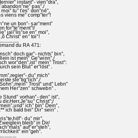
nier° instant°- vien°dra°,
m'abandon°ne° pas°./
moi° tu° t'es° don°né°,
ns viens me° comp°ter°!
n°ne un bon°- sar°ment°
ien for°te°ment°!/
e° jail°lis°se en° moi°,
,ô Christ° en° toi°!
...............
emand du RA 471:
sch° doch gar°- nichts° bin°,
lein ist mein° Ge°winn°./
h wor°den°,ist° mein° Trost°:
rch sein Blut° er°löst° .
mm°,regier°- du° mich°
ste ste°tig°lich°,/
Sohn°,mein° Trost° und° Lebn°
einem Her°zen° schwebn° .
 Stund° vorhan°- den° ist°,
dir,Herr,Je°su° Christ°;/
mein°,und° ich° bin° Dein°,
** ich bald bei° Dir° sein° .
s°te,hilf°- du° mir°,
Zweiglein bleib° in Dir/
ach°mals° auf°er°steh°,
rlichkeit° ein°geh°.
.............