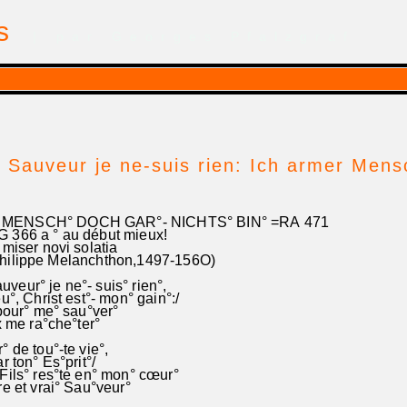
is
| par Georges Pfalzgraf
Sauveur je ne-suis rien: Ich armer Mensc
MENSCH° DOCH GAR°- NICHTS° BIN° =RA 471
6 a ° au début mieux!
 miser novi solatia
lippe Melanchthon,1497-156O)
eur° je ne°- suis° rien°,
u°, Christ est°- mon° gain°:/
 pour° me° sau°ver°
x me ra°che°ter°
° de tou°-te vie°,
r ton° Es°prit°/
Fils° res°te en° mon° cœur°
re et vrai° Sau°veur°