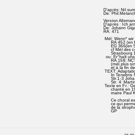
D'après: Nil sum
De: Phil.Melan
Version Alleman
D'après : Ich a
De: Johann Giga
RA: 471
Mél: Wenn* wir 
RA 452 (en FA)
EG 366(en SOL
cf Mél des c
Strasbourg 15
ou: Er°halt uns
RA 158; NCTC
(mél.plus simp
et à la fin de
TEXT: Adaptati
In Tenebris No
Str.1-3 Johan
Str. 4: Martin
Texte en Fr.: Ge
chanté en 1983 
maire Paul Kn
Ce choral est 
ce qui permet d
de la strophe, 
GP