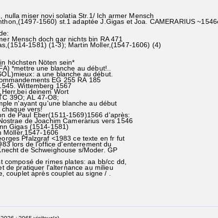
, nulla miser novi solatia Str.1/ Ich armer Mensch
chthon,(1497-1560) st.1 adaptée J.Gigas et Joa. CAMERARIUS ~154
de:
rmer Mensch doch gar nichts bin RA 471
s,(1514-1581) (1-3); Martin Moller,(1547-1606) (4)
in höchsten Nöten sein*
 *mettre une blanche au début!..
)mieux: a une blanche au début.
ommandements EG 255 RA 185
45. Wittemberg 1567
,Herr,bei deinem Wort
 39O; AL 47-O8;
le n'ayant qu'une blanche au début
 chaque vers!
on de Paul Eber(1511-1569)1566 d'après:
strae de Joachim Camerarius vers 1546
n Gigas (1514-1581)
 Möller,1547-1606
orges Pfalzgraf <1983 ce texte en fr fut
lors de l'office d'enterrement du
echt de Schweighouse s/Moder. GP
composé de rimes plates: aa bb/cc dd,
e pratiquer l'alternance au milieu
couplet après couplet au signe / .