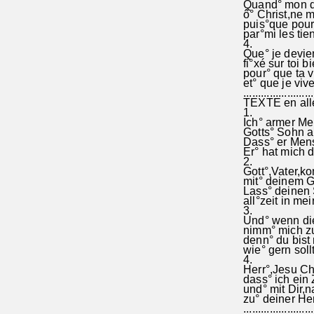
Quand° mon der
ô° Christ,ne 
puis°que pour 
par°mi les tie
4.
Que° je devie
fi°xé sur toi b
pour° que ta vi
et° que je vive
........................
TEXTE en all
1.
Ich° armer Men
Gotts° Sohn al
Dass° er Mensc
Er° hat mich du
2.
Gott°,Vater,ko
mit° deinem Gei
Lass° deinen 
all°zeit in m
3.
Und° wenn die
nimm° mich zu 
denn° du bist 
wie° gern sollt
4.
Herr°,Jesu Chri
dass° ich ein 
und° mit Dir,n
zu° deiner Her
........................