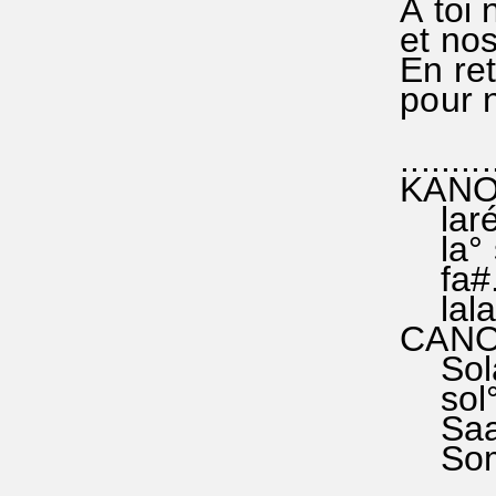
A toi 
et nos'
En reto
pour no
1 T
..........
KANON 
laréfa
la° si
fa#.fa
lala' l
CANON
Solang
sol° n
Saat.u
Sommer
..........