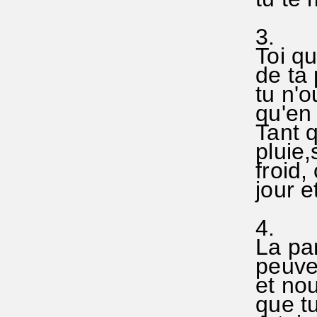
Ps 
3.
Toi qu
de ta p
tu n'o
qu'en 
Tant qu
pluie,s
froid, 
jour et
Gn
4.
La par
peuvent
et nous
que tu 