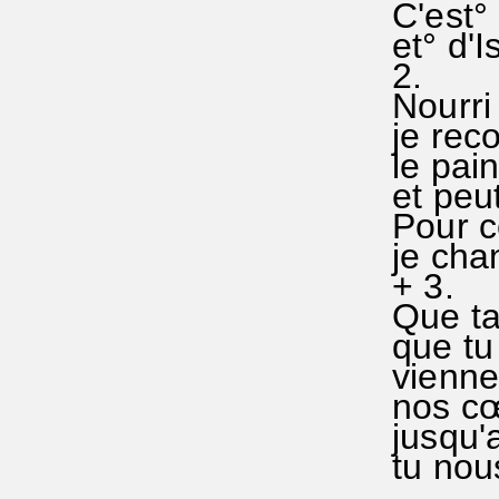
C'est° 
et° d'I
2.
Nourri 
je reco
le pai
et peu
Pour c
je chan
+ 3.
Que ta
que tu
vienne
nos cœ
jusqu'
tu nous
...........