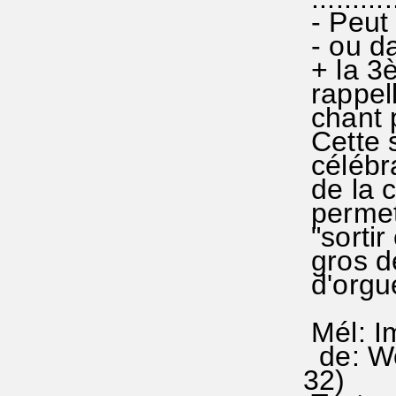
- Peut
- ou da
+ la 3è
rappell
chant 
Cette 
célébra
de la c
permet
"sortir
gros de
d'orgu
Mél: I
de: Wo
32)