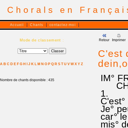
Chorals en França
Accueil
Chants
contactez-moi
Mode de classement :
Retour
Imprimer
C'est 
dein,
A
B
C
D
E
F
G
H
I
J
K
L
M
N
O
P
Q
R
S
T
U
V
W
X
Y
Z
IM° F
Nombre de chants disponible : 435
CHANT
1.
C'est°
Je° peu
car° l
mis° de