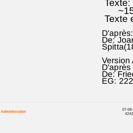
Texte: 
~1500
Texte 
D'après
De: Joa
Spitta(
Version
D'après
De: Fri
EG: 22
07-08-
Administration
42423