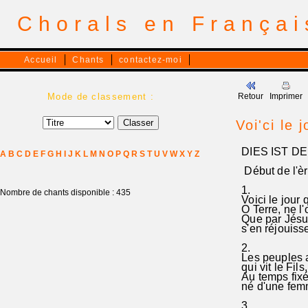
Chorals en França
Accueil
Chants
contactez-moi
Mode de classement :
Retour
Imprimer
Voi'ci le 
DIES IST DE
A
B
C
D
E
F
G
H
I
J
K
L
M
N
O
P
Q
R
S
T
U
V
W
X
Y
Z
Début de l'è
1.
Nombre de chants disponible : 435
Voici le jour 
O Terre, ne l'
Que par Jésus
s'en réjouiss
2.
Les peuples a
qui vit le Fils
Au temps fixé
né d'une femme
3.