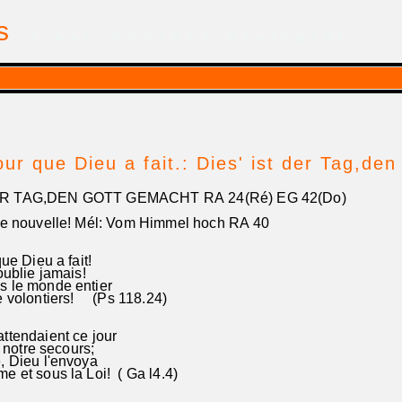
is
| par Georges Pfalzgraf
jour que Dieu a fait.: Dies' ist der Tag,d
R TAG,DEN GOTT GEMACHT RA 24(Ré) EG 42(Do)
re nouvelle! Mél: Vom Himmel hoch RA 40
que Dieu a fait!
oublie jamais!
 le monde entier
e volontiers! (Ps 118.24)
ttendaient ce jour
, notre secours;
, Dieu l'envoya
 et sous la Loi! ( Ga l4.4)