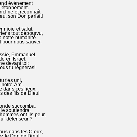
and événement
d'étonnement.
cline et reconnaît
u, son Don parfait!
r joie et salut,
iens tout dépourvu,
 notre humanité
t pour nous sauver.
ssie, Emmanuel,
 en Israël,
ne devant toi:
ous tu règneras!
u t'es uni,
 notre Ami.
re dans ces lieux,
s des fils de Dieu!
onde succomba,
le soutiendra.
hommes ont-ils peur,
leur défenseur ?
ous dans les Cieux,
z le Don de Dieu!