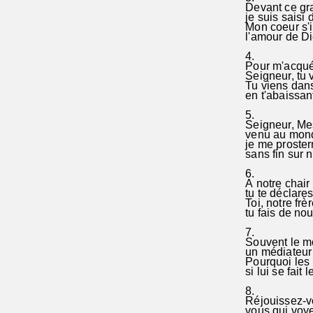
Devant ce gr
je suis saisi 
Mon coeur s'in
l'amour de Die
4.
Pour m'acquéri
Seigneur, tu v
Tu viens dans
en t'abaissan
5.
Seigneur, Me
venu au monde
je me proster
sans fin sur n
6.
A notre chair t
tu te déclares
Toi, notre frè
tu fais de nou
7.
Souvent le m
un médiateur 
Pourquoi les 
si lui se fait 
8.
Réjouissez-v
vous qui voye