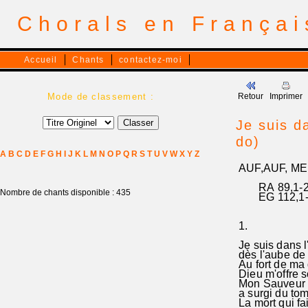
Chorals en França
Accueil
Chants
contactez-moi
Mode de classement :
Retour
Imprimer
Je suis d
do)
A
B
C
D
E
F
G
H
I
J
K
L
M
N
O
P
Q
R
S
T
U
V
W
X
Y
Z
AUF,AUF, ME
RA 89,1-2.7
Nombre de chants disponible : 435
EG 112,1-2.
1.
Je suis dans l
dès l'aube de 
Au fort de ma 
Dieu m'offre 
Mon Sauveur 
a surgi du to
La mort qui fai