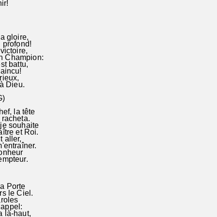
ir!
a gloire,
u profond!
victoire,
on Champion:
st battu,
vaincu!
rieux,
 à Dieu.
G)
hef, la tête
l racheta.
je souhaite
aître et Roi.
 aller,
m'entraîner.
bonheur
empteur.
la Porte
rs le Ciel.
aroles
son appel:
 là-haut,