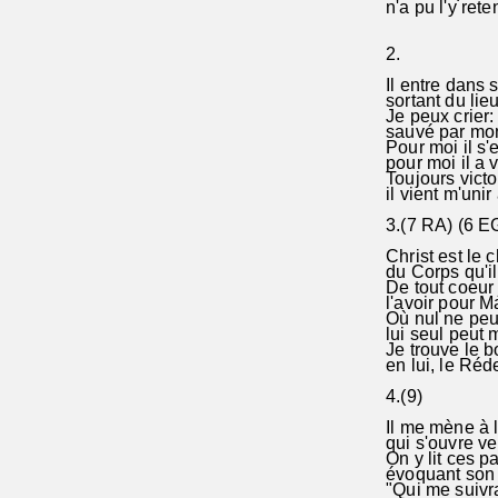
n'a pu l'y reten
2.
Il entre dans s
sortant du lie
Je peux crier: 
sauvé par m
Pour moi il s'e
pour moi il a 
Toujours victo
il vient m'unir
3.(7 RA) (6 E
Christ est le c
du Corps qu'i
De tout coeur 
l'avoir pour M
Où nul ne peut
lui seul peut 
Je trouve le 
en lui, le Réd
4.(9)
Il me mène à 
qui s'ouvre ve
On y lit ces p
évoquant 
"Qui me suivra