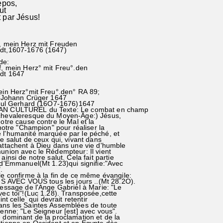
epos,
lut
 par Jésus!
f, mein Herz mit Freuden
rdt,1607-1676 (1647)
de:
f, mein Herz° mit Freu°.den
rdt 1647
in Herz°mit Freu°.den° RA 89;
ohann Crüger 1647
l Gerhard (16O7-1676)1647
N CULTUREL du Texte: Le combat en champ
hevaleresque du Moyen-Âge:) Jésus,
otre cause contre le Mal et la
notre "Champion" pour réaliser la
l'humanité marquée par le péché, et
e salut de ceux qui, vivant dans
ttachent à Dieu dans une vie d'humble
nion avec le Rédempteur: Il vient
insi de notre salut. Cela fait partie
d'Emmanuel(Mt 1.23)qui signifie:"Avec
".
e confirme à la fin de ce même évangile:
IS AVEC VOUS tous les jours ..(Mt 28.2O).
essage de l'Ange Gabriel à Marie: "Le
ec toi"!(Luc 1.28). Transposée,cette
nt celle qui devrait retentir
ns les Saintes Assemblées de toute
enne: "Le Seigneur [est] avec vous".
dominant de la proclamation et de la