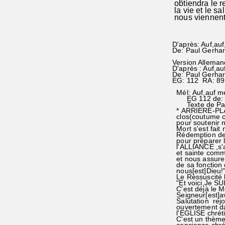
obtiendra le r
la vie et le sa
nous viennent
D'après: Auf,au
De: Paul Gerha
Version Alleman
D'après : Auf,au
De: Paul Gerha
EG: 112 RA: 89
Mél: Auf,auf me
EG 112 de: J
Texte de Pau
* ARRIERE-PLA
clos(coutume c
pour soutenir n
Mort s'est fait 
Rédemption de 
pour préparer l
l'ALLIANCE ,s'a
et sainte commu
et nous assure a
de sa fonction 
nous[est]Dieu!
Le Ressuscité l
"Et voici,Je SU
C'est déjà le M
Seigneur[est]av
Salutation rejoi
ouvertement da
l'EGLISE chréti
C'est un thème 