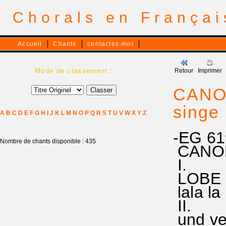
Chorals en França
Accueil
Chants
contactez-moi
Mode de classement :
Retour
Imprimer
CANON
singe 
A
B
C
D
E
F
G
H
I
J
K
L
M
N
O
P
Q
R
S
T
U
V
W
X
Y
Z
-EG 61
Nombre de chants disponible : 435
CANON
I.
LOBE D
lala la 
II.
und ver