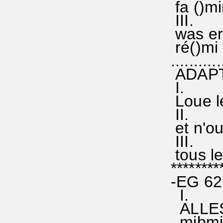
fa ()mi
III.
was er 
ré()mi 
...........
ADAPTA
I.
Loue le
II.
et n'ou
III.
tous 
********
-EG 621
I.
ALLES,
mibmib,