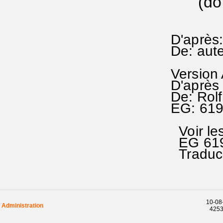
(do do°
D'après:
De: aute
Version
D'après
De: Rol
EG: 61
Voir les
EG 619
Traduc.
10-08-
Administration
42539