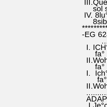
III.Que
sol sol
IV. 8lu
8sib°.
********
-EG 62
...ou
I. ICH°
fa° ré 
II.Wohl
fa° fa 
I. Ich°
fa° fam
II.Wohl
..........
ADAPTA
I.Je°cha