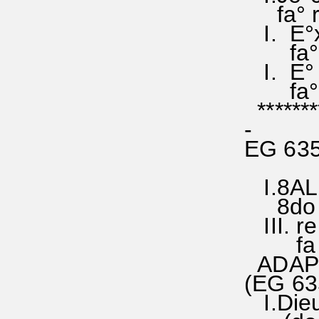
fa° ré 
I. E°xul
fa°ré (
I. E° x
fa°fa (
********
-
EG 635
I.8ALL
8do do°
III. re
fa ()so
ADAPTA
(E
I.Dieu 