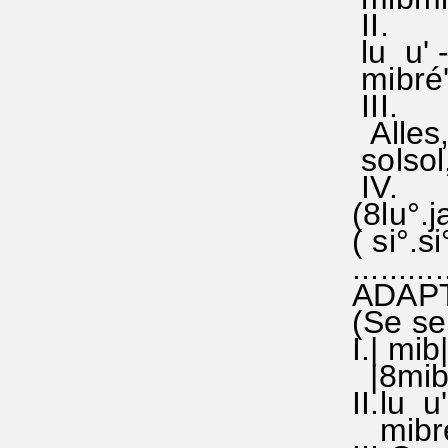
II.
lu u' -' 
mibré'd
III.
Alles,
solsol
IV.
(8lu°.ja
( si°.s
...........
ADAPTA
(Se ser
I.| mib
|8mib|:
II.lu u' 
mibré'd