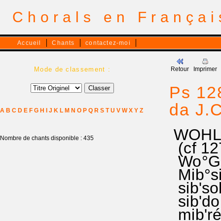
Chorals en França
Accueil
Chants
contactez-moi
Mode de classement :
Retour
Imprimer
Ps 12
da J.C
A
B
C
D
E
F
G
H
I
J
K
L
M
N
O
P
Q
R
S
T
U
V
W
X
Y
Z
WOHL 
Nombre de chants disponible : 435
(cf 12
Wo°Got
Mib°sib
sib'sol 
sib'do 
mib'ré 