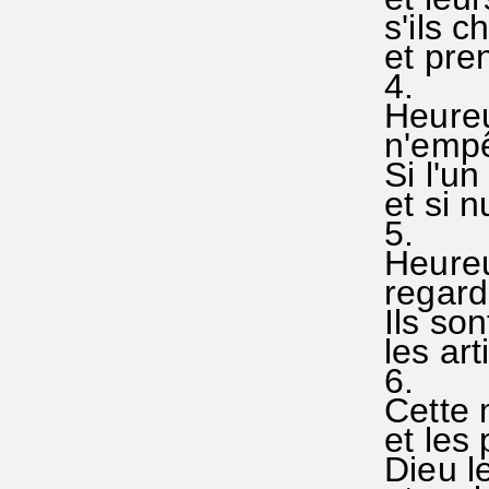
s'ils 
et pren
4.
Heureu
n'empê
Si l'un
et si nu
5.
Heureu
regarde
Ils so
les art
6.
Cette 
et les 
Dieu le