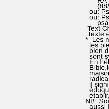
RA 312
(88/88
ou: Ps 
ou: Ps 
psaumes
Text Ch
Texte e
* Les m
les pie
bien de
sont sy
En hébr
Bible,le
maison 
radical 
il signif
éduquer
établir,
NB: Sou
aussi l