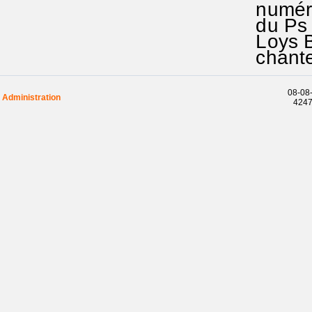
numéro 
du Ps 1
Loys Bo
chanter
08-08-
Administration
42471