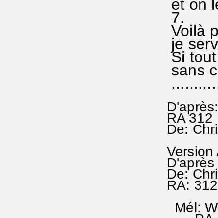
et on l
7.
Voilà 
je serv
Si tout
sans ce
..........
D'après:
RA 312
De: Chri
Version
D'après 
De: Chr
RA: 312
Mél: Wo