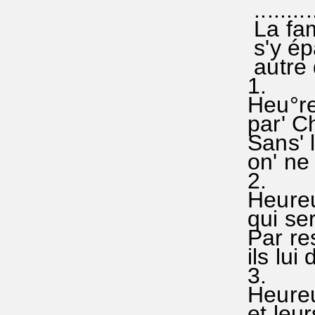
..........
La fam
s'y épa
autre 
1.
Heu°re
par' Ch
Sans' l
on' ne 
2.
Heureu
qui ser
Par re
ils lui
3.
Heureu
et leur