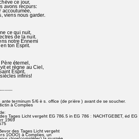
chève ce jour,
s avons recours:
r accoutumée,
s, viens nous garder.
e ce qui nuit,
pectres de la nuit.
iens notre Ennemi
en ton Esprit.
Père éternel,
 vit et règne au Ciel,
Saint Esprit,
siècles infinis!
..........
s ante terminum 5/6 è s. office (de prière ) avant de se soucher.
dictin à Complies
de:
r des Tages Licht vergeht EG 786.5 in EG 786 : NACHTGEBET, éd EG
örr 1969
575
Bevor des Tages Licht vergeht
s 1OOO) à Complies, un
ur clore(compléter) la journée