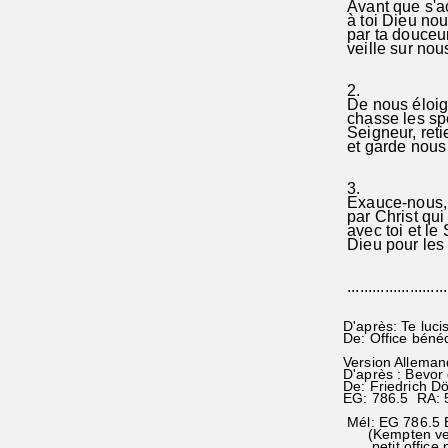
Avant que s'a
à toi Dieu nou
par ta douceu
veille sur nou
2.
De nous éloign
chasse les s
Seigneur, ret
et garde nous 
3.
Exauce-nous, 
par Christ qui
avec toi et le 
Dieu pour les 
........................
D'après: Te luci
De: Office béné
Version Alleman
D'après : Bevo
De: Friedrich D
EG: 786.5 RA: 
Mél: EG 786.5 
(Kempten ver
petit office po