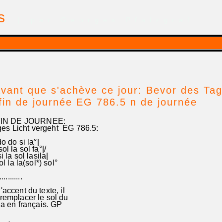
is
| par Georges Pfalzgraf
vant que s'achève ce jour: Bevor des Tag
 fin de journée EG 786.5 n de journée
IN DE JOURNEE:
es Licht vergeht EG 786.5:
o do si la°|
l la sol fa°|/
 la sol lasila|
l la la(sol*) sol°
..........
accent du texte, il
emplacer le sol du
a en français. GP