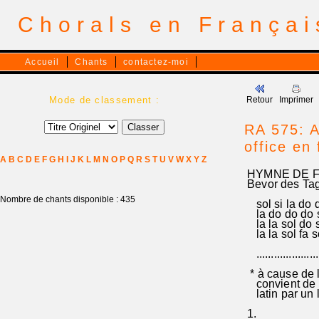
Chorals en França
Accueil
Chants
contactez-moi
Mode de classement :
Retour
Imprimer
RA 575: A
office en
A
B
C
D
E
F
G
H
I
J
K
L
M
N
O
P
Q
R
S
T
U
V
W
X
Y
Z
HYMNE DE F
Bevor des Tag
Nombre de chants disponible : 435
sol si la do d
la do do do so
la la sol do si
la la sol fa so
......................
* à cause de l'
convient de r
latin par un l
1.