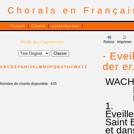
Chorals en França
Accueil
Chants
contactez-moi
Mode de classement :
Retour
Imprimer
- Evei
der e
A
B
C
D
E
F
G
H
I
J
K
L
M
N
O
P
Q
R
S
T
U
V
W
X
Y
Z
WACH 
Nombre de chants disponible : 435
RA 18
Missi
1.
Eveille
Saint E
et dans