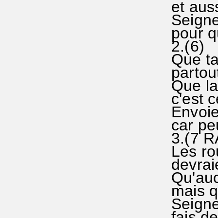
et auss
Seigneu
pour qu
2.(6)
Que ta
partout
Que la
c'est c
Envoie 
car peu
3.(7 R
Les ro
devraie
Qu'aucu
mais qu
Seigne
fais de