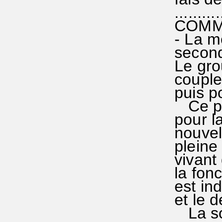
...........
COMM
- La mé
second,
Le grou
couplet
puis po
Ce pri
pour la
nouvel
pleine
vivant 
la fonc
est ind
et le 
La sol