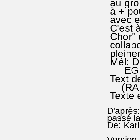
au grou
à + pou
avec el
C'est à
Chor" d
collabo
pleine
Mél: Di
EG 32
Text d
(RA St
Texte 
D'après
passé la
De: Kar
Version