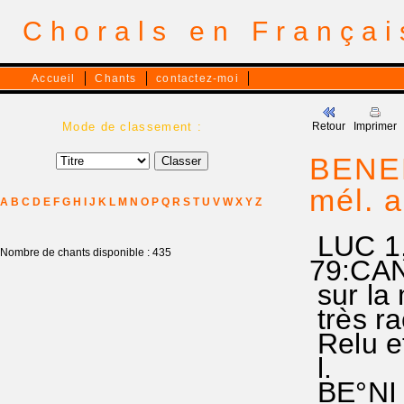
Chorals en França
Accueil
Chants
contactez-moi
Mode de classement :
Retour
Imprimer
BENED
mél. 
A
B
C
D
E
F
G
H
I
J
K
L
M
N
O
P
Q
R
S
T
U
V
W
X
Y
Z
LUC 1
Nombre de chants disponible : 435
79:CAN
sur la 
très ra
Relu e
l.
BE°NI e