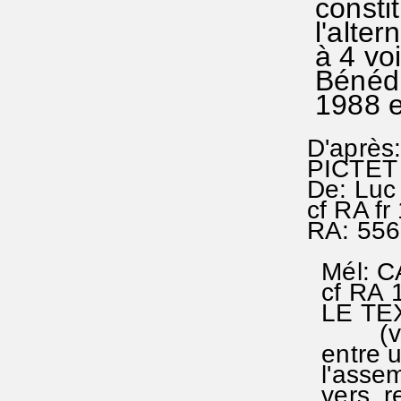
constit
l'alter
à 4 vo
Bénédi
1988 e
D'après
PICTET
De: Luc
cf RA fr 
RA: 556
Mél: C
cf RA 1
LE TEX
(vers a
entre un
l'assem
vers, r