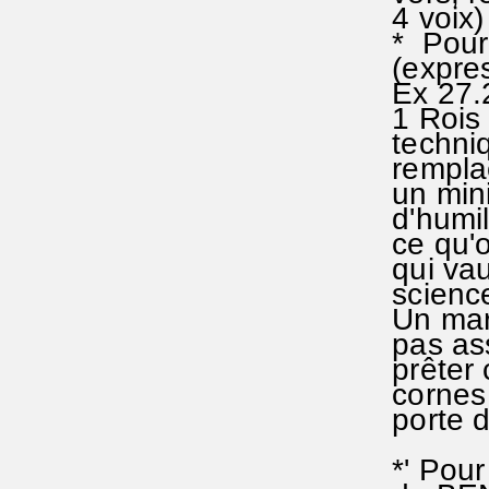
4 voix
* Pour l
(express
Ex 27.2
1 Rois 2
techniqu
remplace
un mini
d'humili
ce qu'o
qui vaut
scienc
Un mari
pas asse
prêter c
cornes 
porte d
*' Pour