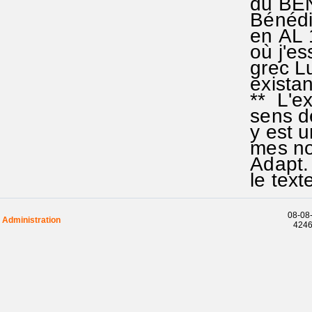
du BENE
Bénédic
en AL 1
où j'es
grec Luc
existan
** L'exp
sens de
y est un
mes not
Adapt. 
le text
08-08-
Administration
42469