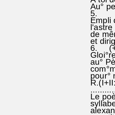
Au° peu
5.
Empli 
l'astre
de mêm
et diri
6. (+ 
Gloi°re
au° Pèr
com°me
pour° n
R.(I+II
...........
Le poè
syllab
alexand