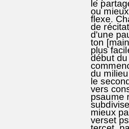
le partag
ou mieux 
flexe. C
de récita
d'une pa
ton [main
plus faci
début du 
commence
du milieu
le secon
vers cons
psaume ry
subdivise
mieux par
verset ps
tercet, p