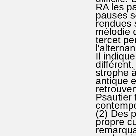
RA les p
pauses se
rendues s
mélodie 
tercet pe
l'alterna
Il indiqu
différent
strophe à
antique e
retrouven
Psautier 
contempo
(2) Des p
propre cu
remarqua