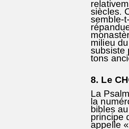
relativem
siècles. 
semble-t-
répandue 
monastèr
milieu du
subsiste
tons anci
8. Le C
La Psalmo
la numéro
bibles a
principe 
appelle «