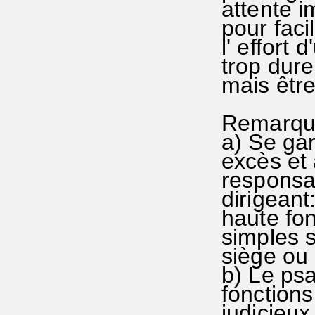
attente i
pour faci
l' effort
trop dur
mais être 
Remarqu
a) Se ga
excès et 
responsab
dirigeant
haute fon
simples s
siège ou
b) Le ps
fonctions
judicieux