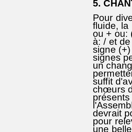
5. CHA
Pour dive
fluide, l
ou + ou: 
à: / et de
signe (+)
signes pe
un change
permetten
suffit d'a
chœurs de
présents
l'Assemb
devrait p
pour rele
une belle