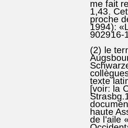
me fait r
1,43. Cet
proche d
1994): «L
902916-1
(2) le te
Augsbour
Schwarzer
collègues
texte lat
[voir: la
Strasbg.1
document
haute As
de l'aile
Occidenta