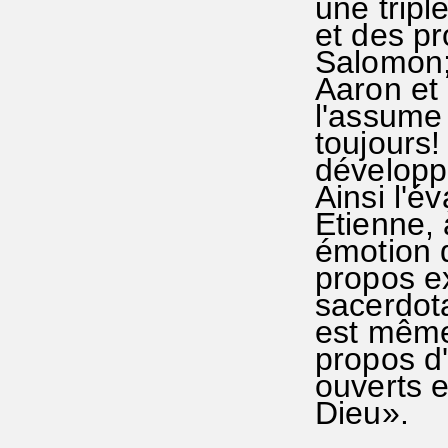
une tripl
et des pr
Salomon; 
Aaron et
l'assume 
toujours!
développé
Ainsi l'é
Etienne, 
émotion q
propos ex
sacerdota
est même
propos d'
ouverts e
Dieu».