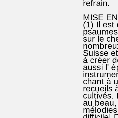
refrain.
MISE E
(1) Il es
psaumes 
sur le ch
nombreux
Suisse et
à créer d
aussi l' 
instrumen
chant à u
recueils 
cultivés.
au beau,
mélodies,
difficile