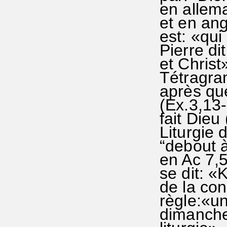
en allem
et en ang
est: «qui
Pierre di
et Christ
Tétragra
après que
(Ex.3,13-
fait Dieu
Liturgie 
“debout à
en Ac 7,5
se dit: «
de la con
règle:«un
dimanche)