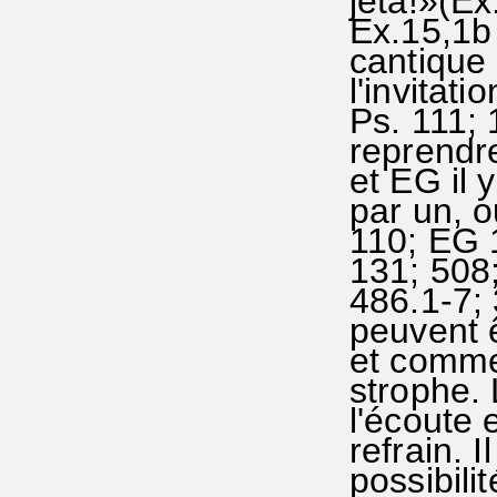
jeta!»(Ex
Ex.15,1b 
cantique
l'invitati
Ps. 111; 
reprendr
et EG il 
par un, o
110; EG 1
131; 508;
486.1-7; 
peuvent 
et comme 
strophe.
l'écoute 
refrain. I
possibili