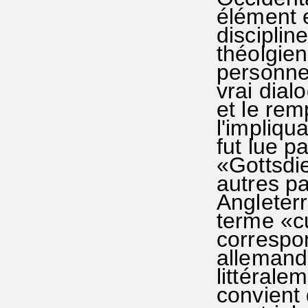
élément e
discipline
théolgien
personne
vrai dialo
et le rem
l'impliqu
fut lue p
«Gottsdie
autres pa
Angleterr
terme «cu
correspo
allemand
littérale
convient