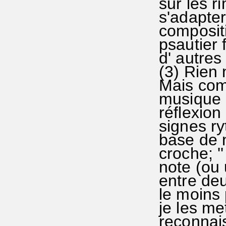
sur les r
s'adapter
compositi
psautier 
d' autres
(3) Rien 
Mais com
musique p
réflexion
signes r
base de n
croche; '
note (ou 
entre deu
le moins
je les me
reconnais