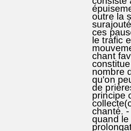
consiste 
épuisemen
outre la 
surajouté
ces paus
le trafic
mouvemen
chant fav
constitu
nombre de
qu'on pe
de prière
principe 
collecte(
chanté. -
quand le 
prolongat