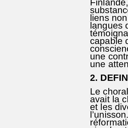
Finlande,
substanc
liens no
langues d
témoigna
capable 
conscienc
une contr
une atten
2. DEFI
Le choral
avait la 
et les di
l’unisson
réformati