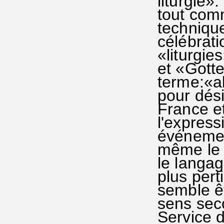
liturgie»
tout comm
techniqu
célébrati
«liturgie
et «Gottes
terme:«a
pour dési
France e
l'expres
événement
même le b
le langag
plus pert
semble ê
sens sec
Service d