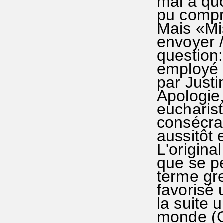
mal à quo
pu compr
Mais «Mis
envoyer 
question:
employé à
par Just
Apologie,
eucharist
consécrat
aussitôt 
L'origina
que se p
terme gre
favorisé
la suite
monde (