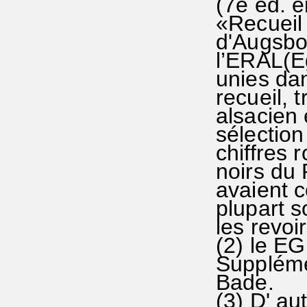
(7è éd. 
«Recueil
d'Augsbo
l’ERAL(E
unies da
recueil, 
alsacien 
sélection
chiffres 
noirs du 
avaient c
plupart 
les revoi
(2) le E
Suppléme
Bade.
(3) D' au