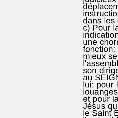
déplaceme
instruct
dans les 
c) Pour l
indicatio
une chora
fonction:
mieux se 
l'assembl
son dirig
au SEIGN
lui: pour 
louanges 
et pour l
Jésus qui
le Saint 