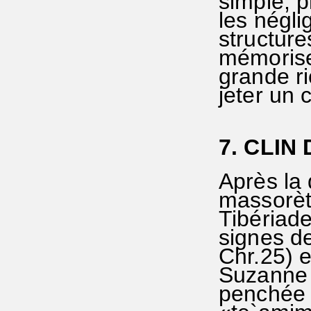
simple, p
les négli
structure
mémorise
grande ri
jeter un 
7. CLIN
Après la 
massorèt
Tibériade
signes d
Chr.25) e
Suzanne 
penchée 