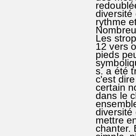
redoublée
diversité
rythme e
Nombreux 
Les strop
12 vers 
pieds peu
symboliqu
s. a été 
c'est dire
certain 
dans le c
ensemble 
diversité
mettre e
chanter. 