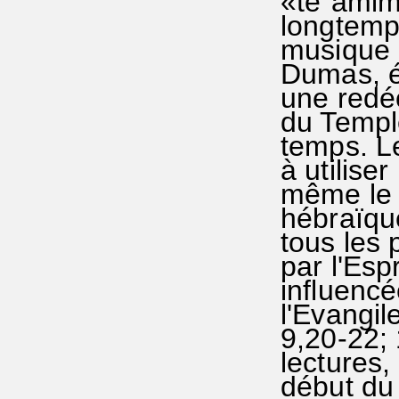
«te`amim»
longtemps
musique d
Dumas, é
une redéc
du Templ
temps. L
à utilise
même le 
hébraïque
tous les 
par l'Esp
influenc
l'Evangil
9,20-22; 
lectures,
début du 