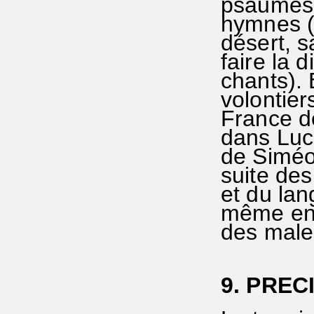
psaumes 
hymnes (
désert, s
faire la 
chants). 
volontier
France de
dans Luc1
de Siméon
suite de
et du lan
même en 
des malen
9. PREC