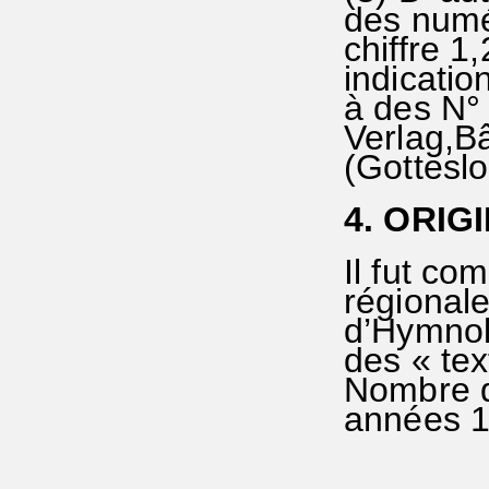
des numé
chiffre 1
indicatio
à des N° 
Verlag,Bâ
(Gottesl
4. ORIG
Il fut c
régional
d’Hymnolo
des « tex
Nombre d
années 1