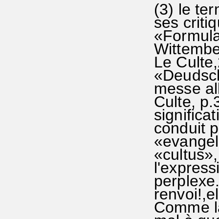
(3) le te
ses criti
«Formula
Wittember
Le Culte,
«Deudsch
messe all
Culte, p.
significa
conduit p
«evangel
«cultus»
l'express
perplexe. 
renvoi!,e
Comme la