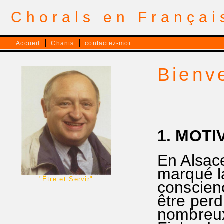
Chorals en França
Accueil
Chants
contactez-moi
Bienve
1. MOTI
En Alsac
marqué la
"Être et Servir"
conscienc
être perd
nombreux