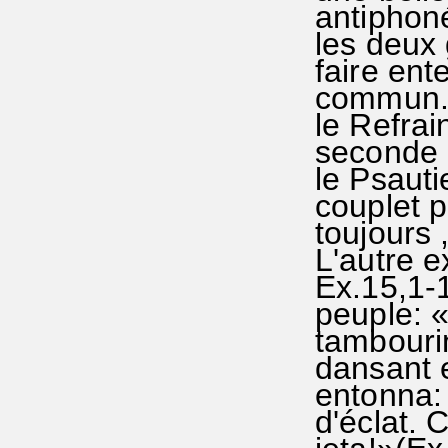
antiphoné
les deux 
faire en
commun. 
le Refrai
seconde p
le Psauti
couplet 
toujours 
L'autre e
Ex.15,1-1
peuple: «
tambourin
dansant e
entonna:
d'éclat. 