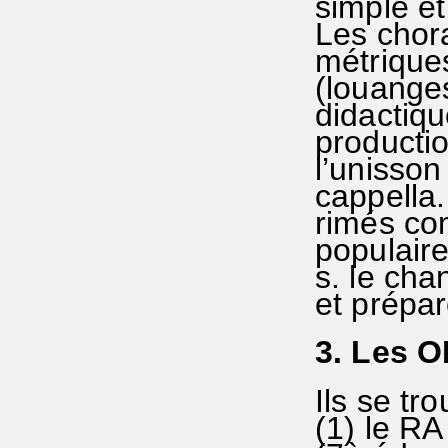
simple et
Les chora
métriques
(louange
didactiqu
producti
l’unisso
cappella.
rimés co
populaire
s. le ch
et prépar
3. Les 
Ils se tr
(1) le RA