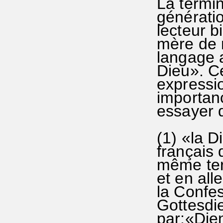
La termin
génératio
lecteur b
mère de 
langage a
Dieu». Ce
expressi
importanc
essayer d
(1) «la Di
français 
même ter
et en al
la Confe
Gottesdie
par:«Dien