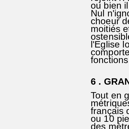
ou bien i
Nul n'ign
choeur de
moitiés e
ostensib
l'Eglise 
comporte
fonctions
6 . GRA
Tout en 
métriques
français 
ou 10 pie
des mètre