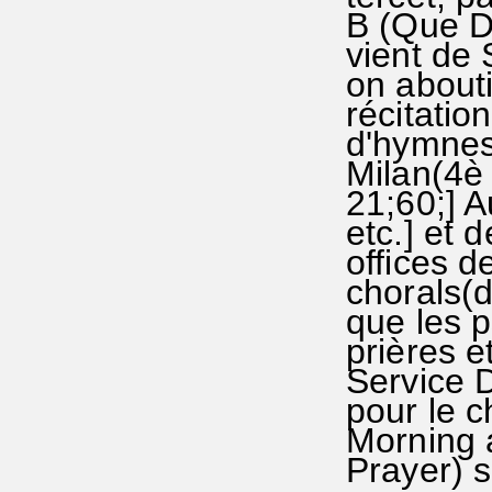
B (Que D
vient de 
on about
récitatio
d'hymnes
Milan(4è 
21;60;] 
etc.] et
offices 
chorals(d
que les p
prières e
Service D
pour le c
Morning 
Prayer) s