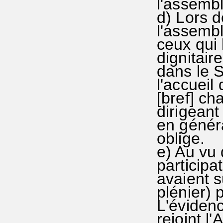
l'assembl
d) Lors d
l'assembl
ceux qui 
dignitaire
dans le 
l'accueil
[bref] ch
dirigeant 
en génér
oblige.
e) Au vu 
participa
avaient 
plénier)
L'éviden
rejoint l